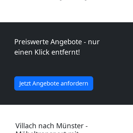
Villach
Vereinsumzug
Preiswerte Angebote - nur
Villach
einen Klick entfernt!
Anfrage
Jetzt Angebote anfordern
Möbeltransport
National
Möbeltransport
Villach nach Münster -