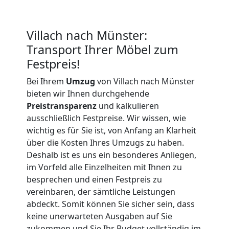
Firmenumzug
Villach
Villach nach Münster:
Transport Ihrer Möbel zum
Festpreis!
Büroumzug
Bei Ihrem
Umzug
von Villach nach Münster
Villach
bieten wir Ihnen durchgehende
Preistransparenz
und kalkulieren
ausschließlich Festpreise. Wir wissen, wie
Expressumzug
wichtig es für Sie ist, von Anfang an Klarheit
über die Kosten Ihres Umzugs zu haben.
Villach
Deshalb ist es uns ein besonderes Anliegen,
im Vorfeld alle Einzelheiten mit Ihnen zu
besprechen und einen Festpreis zu
Tragehilfe
vereinbaren, der sämtliche Leistungen
abdeckt. Somit können Sie sicher sein, dass
keine unerwarteten Ausgaben auf Sie
Villach
zukommen und Sie Ihr Budget vollständig im