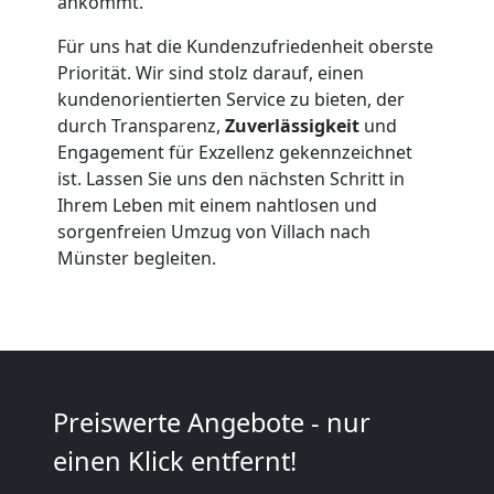
ankommt.
Für uns hat die Kundenzufriedenheit oberste
Beiladung
Priorität. Wir sind stolz darauf, einen
kundenorientierten Service zu bieten, der
Villach
durch Transparenz,
Zuverlässigkeit
und
Engagement für Exzellenz gekennzeichnet
ist. Lassen Sie uns den nächsten Schritt in
Mini
Ihrem Leben mit einem nahtlosen und
sorgenfreien Umzug von Villach nach
Umzug
Münster begleiten.
Villach
Umzug
Preiswerte Angebote - nur
2
einen Klick entfernt!