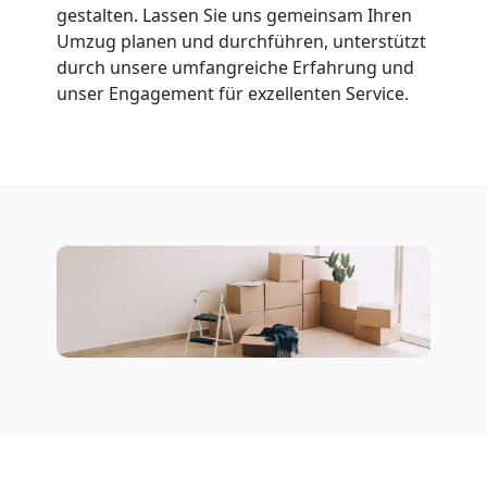
gestalten. Lassen Sie uns gemeinsam Ihren
Tresortransport
Umzug planen und durchführen, unterstützt
durch unsere umfangreiche Erfahrung und
in
unser Engagement für exzellenten Service.
Villach
Umzug
für
Senioren
in
Villach