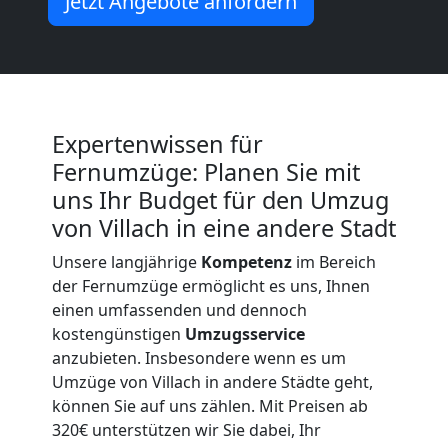
Jetzt Angebote anfordern
Villach
Umzug
2
Expertenwissen für
Fernumzüge: Planen Sie mit
Mann
uns Ihr Budget für den Umzug
von Villach in eine andere Stadt
+
Unsere langjährige
Kompetenz
im Bereich
der Fernumzüge ermöglicht es uns, Ihnen
LKW
einen umfassenden und dennoch
kostengünstigen
Umzugsservice
Villach
anzubieten. Insbesondere wenn es um
Umzüge von Villach in andere Städte geht,
können Sie auf uns zählen. Mit Preisen ab
Kunsttransport
320€ unterstützen wir Sie dabei, Ihr