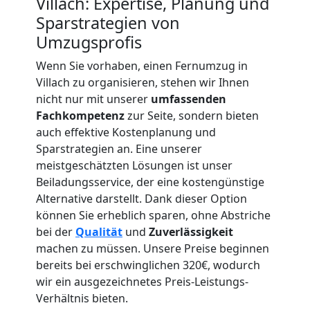
Villach: Expertise, Planung und
Möbeltransport
Sparstrategien von
Umzugsprofis
National
Wenn Sie vorhaben, einen Fernumzug in
Villach zu organisieren, stehen wir Ihnen
Möbeltransport
nicht nur mit unserer
umfassenden
Fachkompetenz
zur Seite, sondern bieten
International
auch effektive Kostenplanung und
Sparstrategien an. Eine unserer
meistgeschätzten Lösungen ist unser
Beiladung
Beiladungsservice, der eine kostengünstige
Alternative darstellt. Dank dieser Option
können Sie erheblich sparen, ohne Abstriche
National
bei der
Qualität
und
Zuverlässigkeit
machen zu müssen. Unsere Preise beginnen
bereits bei erschwinglichen 320€, wodurch
Beiladung
wir ein ausgezeichnetes Preis-Leistungs-
Verhältnis bieten.