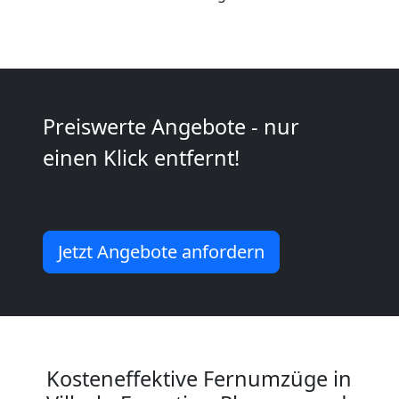
Villach
Qualitäts-
Preiswerte Angebote - nur
Umzüge
einen Klick entfernt!
Villach
Vereinsumzug
Jetzt Angebote anfordern
Villach
Anfrage
Kosteneffektive Fernumzüge in