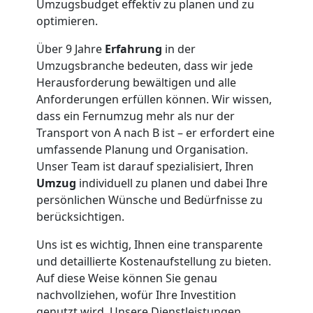
Umzugsbudget effektiv zu planen und zu
Villach
optimieren.
Über 9 Jahre
Erfahrung
in der
Umzug
Umzugsbranche bedeuten, dass wir jede
Herausforderung bewältigen und alle
Anforderungen erfüllen können. Wir wissen,
Villach
dass ein Fernumzug mehr als nur der
Transport von A nach B ist – er erfordert eine
3
umfassende Planung und Organisation.
Unser Team ist darauf spezialisiert, Ihren
Mann
Umzug
individuell zu planen und dabei Ihre
persönlichen Wünsche und Bedürfnisse zu
+
berücksichtigen.
Uns ist es wichtig, Ihnen eine transparente
LKW
und detaillierte Kostenaufstellung zu bieten.
Auf diese Weise können Sie genau
nachvollziehen, wofür Ihre Investition
Möbellift
genutzt wird. Unsere Dienstleistungen